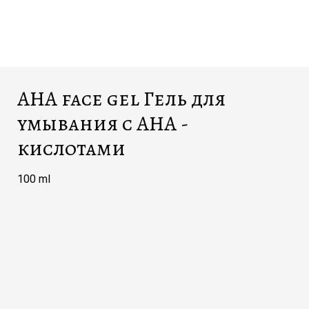
AHA face gel Гель для
умывания с AHA -
кислотами
100 ml