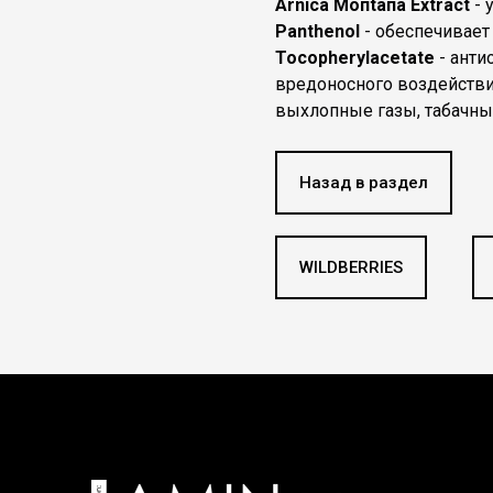
Аrniса Мопtапа Extract
- 
Panthenol
- обеспечивает
Tocopherylacetate
- анти
вредоносного воздействи
выхлопные газы, табачный
Назад в раздел
WILDBERRIES