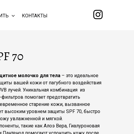
ИТЬ
КОНТАКТЫ
PF 70
щитное молочко для тела
– это идеальное
ащиты вашей кожи от пагубного воздействия
VB лучей. Уникальная комбинация из
фильтров помогает предотвратить
евременное старение кожи, вызванное
ет высоким уровнем защиты SPF 70, быстро
кожу увлажненной и мягкой.
ненты, такие как Алоэ Вера, Гиалуроновая
 и Пантенол помогают успокоить кожу после