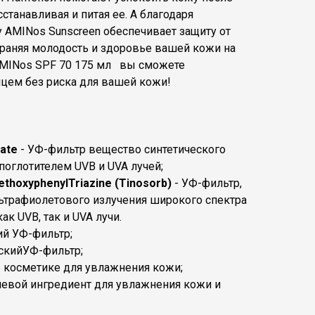
станавливая и питая ее. А благодаря
 AMINos Sunscreen обеспечивает защиту от
раняя молодость и здоровье вашей кожи на
 AMINos SPF 70 175 мл вы сможете
цем без риска для вашей кожи!
mate
- УФ-фильтр вещество синтетического
поглотителем UVB и UVA лучей;
ethoxyphenylTriazine (Tinosorb)
- УФ-фильтр,
льтрафиолетового излучения широкого спектра
к UVB, так и UVA лучи.
ий УФ-фильтр;
скийУФ-фильтр;
в косметике для увлажнения кожи;
евой ингредиент для увлажнения кожи и