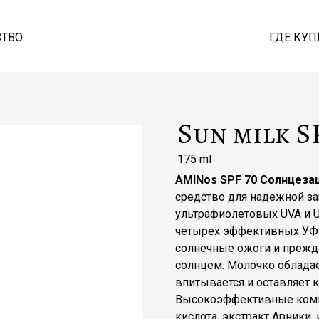
СТВО
ГДЕ КУП
Sun milk S
175 ml
AMINos SPF 70 Солнцеза
средство для надежной з
ультрафиолетовых UVA и U
четырех эффективных УФ-
солнечные ожоги и прежд
солнцем. Молочко облада
впитывается и оставляет 
Высокоэффективные компо
кислота, экстракт Арники,