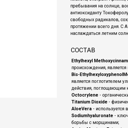
пребывания на солнце, вос
антиоксиданту Токоферолу
свободных радикалов, сох
протяжении всего дня. С
наслаждаться летним солн
CОСТАВ
Ethylhexyl Methoxycinna
происхождения, является 
Bis-EthylhexyloxyphenolM
является поглотителем у
действия, поглощающим ка
Octocrylene
- органическ
Titanium Dioxide
- физиче
AloeVеrа
- используется 
Sodiumhyaluronate
- ключ
борьбы с морщинами;